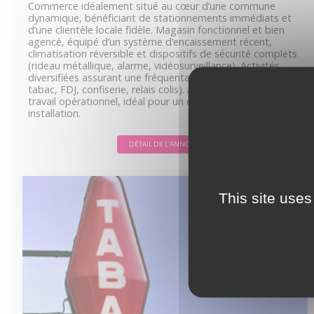
Commerce idéalement situé au cœur d’une commune
dynamique, bénéficiant de stationnements immédiats et
d’une clientèle locale fidèle. Magasin fonctionnel et bien
agencé, équipé d’un système d’encaissement récent,
climatisation réversible et dispositifs de sécurité complets
(rideau métallique, alarme, vidéosurveillance). Activités
diversifiées assurant une fréquentation régulière (presse,
tabac, FDJ, confiserie, relais colis). Affaire saine, outil de
travail opérationnel, idéal pour un couple ou une première
installation.
DÉTAIL DE L'ANNONCE
This site uses