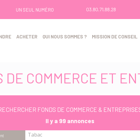
03.80.71.88.28
UN SEUL NUMÉRO
NDRE
ACHETER
QUI NOUS SOMMES ?
MISSION DE CONSEIL
S DE COMMERCE ET EN
RECHERCHER
FONDS DE COMMERCE & ENTREPRISE
Il y a 99 annonces
Tabac
ITÉ