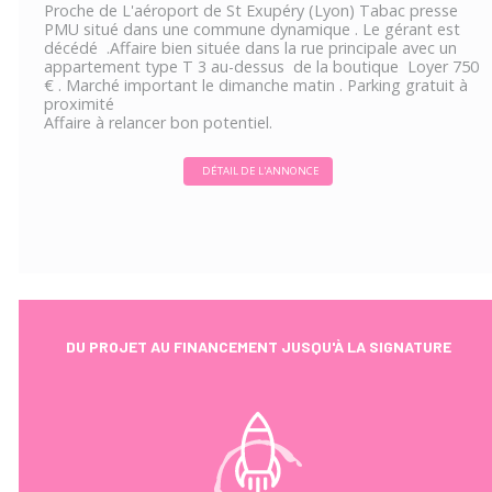
Proche de L'aéroport de St Exupéry (Lyon) Tabac presse
PMU situé dans une commune dynamique . Le gérant est
décédé .Affaire bien située dans la rue principale avec un
appartement type T 3 au-dessus de la boutique Loyer 750
€ . Marché important le dimanche matin . Parking gratuit à
proximité
Affaire à relancer bon potentiel.
DÉTAIL DE L'ANNONCE
DU PROJET AU FINANCEMENT JUSQU'À LA SIGNATURE