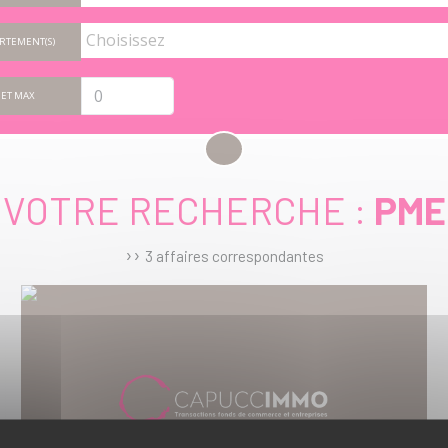
RTEMENT(S)
ET MAX
VOTRE RECHERCHE :
PME
››
3 affaires correspondantes