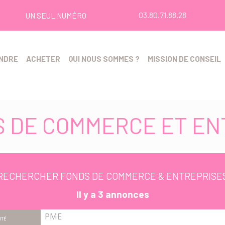
03.80.71.88.28
UN SEUL NUMÉRO
NDRE
ACHETER
QUI NOUS SOMMES ?
MISSION DE CONSEIL
S DE COMMERCE ET EN
RECHERCHER
FONDS DE COMMERCE & ENTREPRISE
Il y a 3 annonces
PME
ITÉ