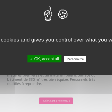
PME FILIÈRE BOIS
Prix de vente :
328 000 €
 cookies and gives you control over what you w
Référence :
71DQ14647
Localisation :
périphérie
Département :
Saône-et-Loire
✓ OK, accept all
Personalize
L'avis de Capuccimmo :
Très belle entreprise de menuiserie implantée en milieu rural
sur un terrain de 1400 m² permettant le stockage des
matières premières et du matériel roulant. Surface du
bâtiment de 330 m² très bien équipé. Personnels très
qualifiés à reprendre.
DÉTAIL DE L'ANNONCE