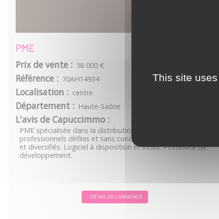
PME
Prix de vente :
58 000 €
This site uses
Référence :
70AH14934
Localisation :
centre
Département :
Haute-Saône
L'avis de Capuccimmo :
PME spécialisée dans la distribution auprès de
professionnels définis et sans concurrence. Produits uniques
et diversifiés. Logiciel à disposition et inclus. Possibilité de
développement.
DÉTAIL DE L'ANNONCE