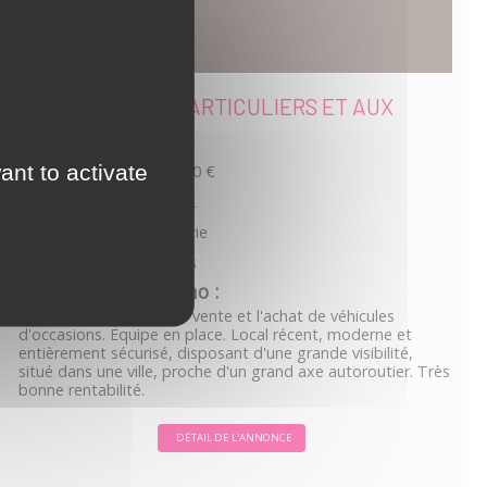
PME VENTE AUX PARTICULIERS ET AUX
PROFESSIONNELS
Prix de vente :
ant to activate
385 000 €
Référence :
25AH14642
Localisation :
périphérie
Département :
Doubs
L'avis de Capuccimmo :
PME spécialisée dans la vente et l'achat de véhicules
d'occasions. Équipe en place. Local récent, moderne et
entièrement sécurisé, disposant d'une grande visibilité,
situé dans une ville, proche d'un grand axe autoroutier. Très
bonne rentabilité.
DÉTAIL DE L'ANNONCE