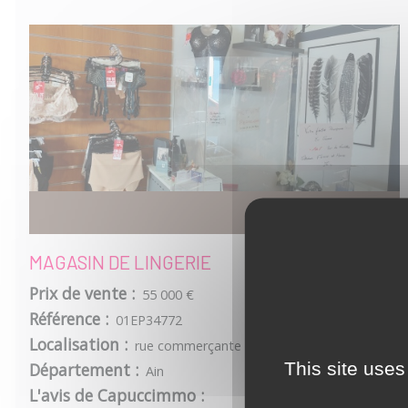
MAGASIN DE LINGERIE
Prix de vente :
55 000 €
Référence :
01EP34772
Localisation :
rue commerçante
This site uses
Département :
Ain
L'avis de Capuccimmo :