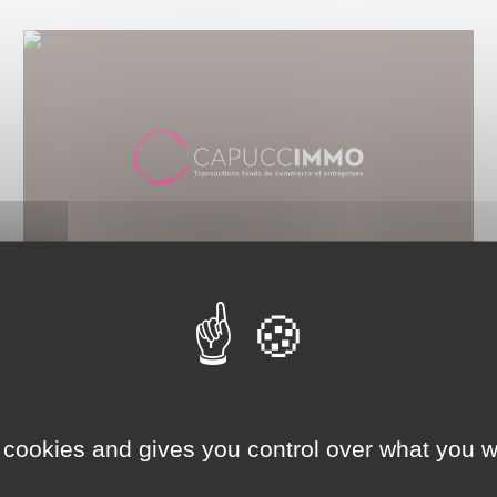
MAGASIN DE LINGERIE
Prix de vente :
68 000 €
Référence :
25NB14945
Localisation :
rue piétonne
 cookies and gives you control over what you w
Département :
Doubs
L'avis de Capuccimmo :