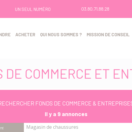
03.80.71.88.28
UN SEUL NUMÉRO
NDRE
ACHETER
QUI NOUS SOMMES ?
MISSION DE CONSEIL
S DE COMMERCE ET EN
RECHERCHER
FONDS DE COMMERCE & ENTREPRISE
Il y a 9 annonces
Magasin de chaussures
ITÉ