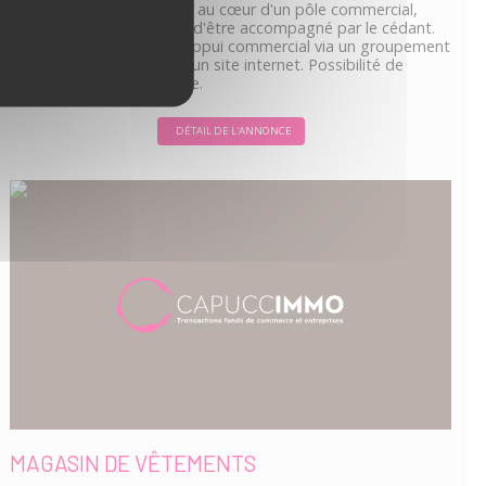
Emplacement de qualité au cœur d'un pôle commercial,
vous aurez la possibilité d'être accompagné par le cédant.
Vous bénéficierez d'un appui commercial via un groupement
(zone d'exclusivité) et d'un site internet. Possibilité de
création autre commerce.
DÉTAIL DE L'ANNONCE
MAGASIN DE VÊTEMENTS