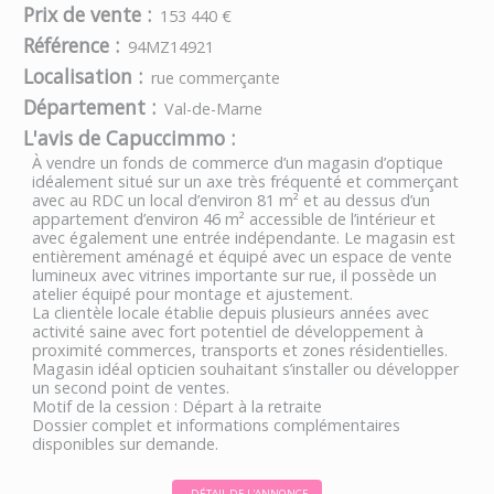
Prix de vente :
153 440 €
Référence :
94MZ14921
Localisation :
rue commerçante
Département :
Val-de-Marne
L'avis de Capuccimmo :
À vendre un fonds de commerce d’un magasin d’optique
idéalement situé sur un axe très fréquenté et commerçant
avec au RDC un local d’environ 81 m² et au dessus d’un
appartement d’environ 46 m² accessible de l’intérieur et
avec également une entrée indépendante. Le magasin est
entièrement aménagé et équipé avec un espace de vente
lumineux avec vitrines importante sur rue, il possède un
atelier équipé pour montage et ajustement.
La clientèle locale établie depuis plusieurs années avec
activité saine avec fort potentiel de développement à
proximité commerces, transports et zones résidentielles.
Magasin idéal opticien souhaitant s’installer ou développer
un second point de ventes.
Motif de la cession : Départ à la retraite
Dossier complet et informations complémentaires
disponibles sur demande.
DÉTAIL DE L'ANNONCE