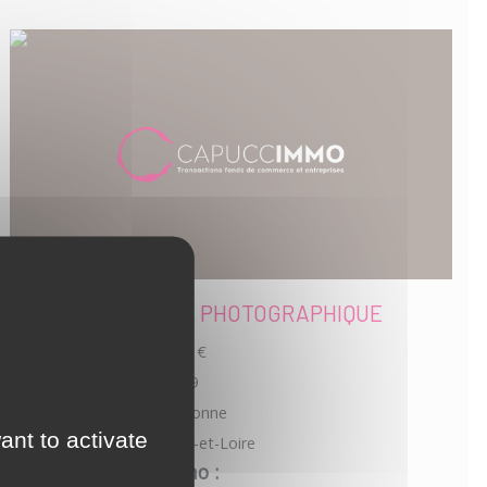
MAGASIN ACTIVITÉ PHOTOGRAPHIQUE
Prix de vente :
98 000 €
Référence :
71DQ13029
Localisation :
rue piétonne
ant to activate
Département :
Saône-et-Loire
L'avis de Capuccimmo :