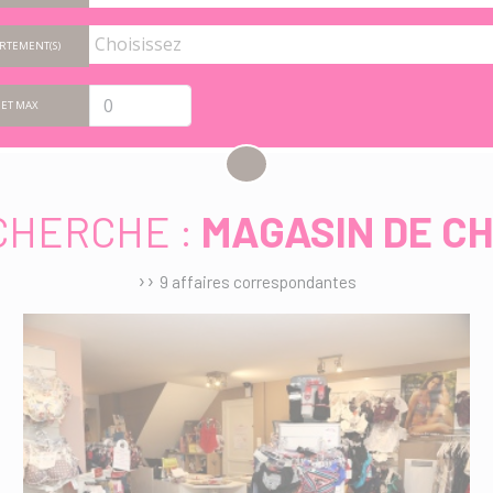
RTEMENT(S)
ET MAX
CHERCHE :
MAGASIN DE C
››
9 affaires correspondantes