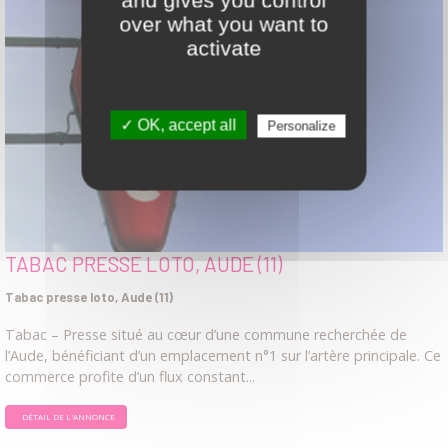
over what you want to
activate
✓ OK, accept all
Personalize
TABAC PRESSE LOTO, AUDE (11)
Tabac presse loto, Aude (11)
Tabac – Presse situé au cœur d’une commune recherchée de
l’Aude, bénéficiant d’un emplacement n°1 sur l’artère principale. Ce
commerce profite d’un flux constant...
DÉTAIL DE L'ANNONCE