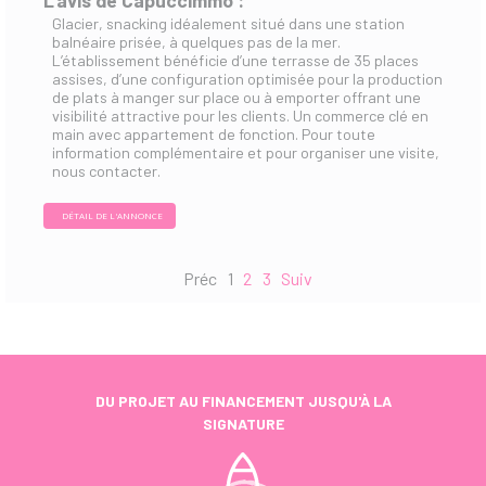
L'avis de Capuccimmo :
Glacier, snacking idéalement situé dans une station
balnéaire prisée, à quelques pas de la mer.
L’établissement bénéficie d’une terrasse de 35 places
assises, d’une configuration optimisée pour la production
de plats à manger sur place ou à emporter offrant une
visibilité attractive pour les clients. Un commerce clé en
main avec appartement de fonction. Pour toute
information complémentaire et pour organiser une visite,
nous contacter.
DÉTAIL DE L'ANNONCE
Préc
1
2
3
Suiv
DU PROJET AU FINANCEMENT JUSQU'À LA
SIGNATURE