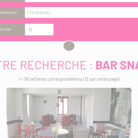
RTEMENT(S)
ET MAX
TRE RECHERCHE :
BAR SN
››
60 affaires correspondantes (12 sur cette page)