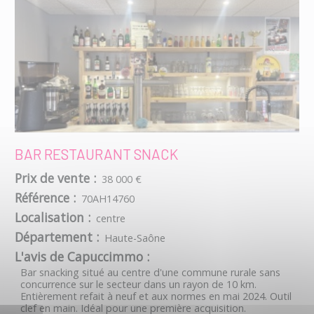
BAR RESTAURANT SNACK
Prix de vente :
38 000 €
Référence :
70AH14760
Localisation :
centre
Département :
Haute-Saône
L'avis de Capuccimmo :
Bar snacking situé au centre d'une commune rurale sans
concurrence sur le secteur dans un rayon de 10 km.
Entièrement refait à neuf et aux normes en mai 2024. Outil
clef en main. Idéal pour une première acquisition.