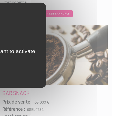
fort potentiel.
DÉTAIL DE L'ANNONCE
ant to activate
BAR SNACK
Prix de vente :
68 000 €
Référence :
68EL4732