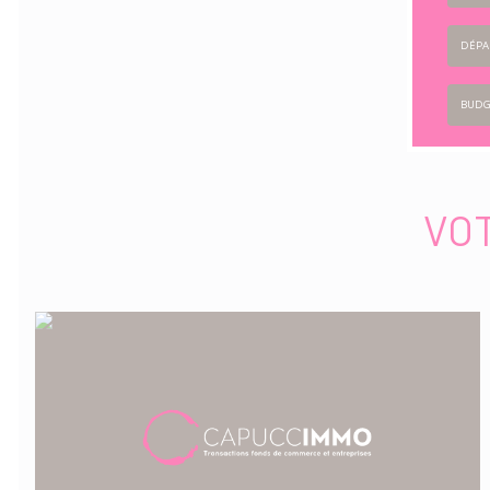
DÉPA
BUDG
VO