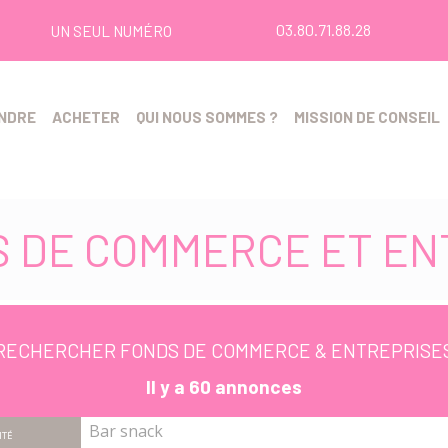
03.80.71.88.28
UN SEUL NUMÉRO
NDRE
ACHETER
QUI NOUS SOMMES ?
MISSION DE CONSEIL
S DE COMMERCE ET EN
RECHERCHER
FONDS DE COMMERCE & ENTREPRISE
Il y a 60 annonces
Bar snack
ITÉ