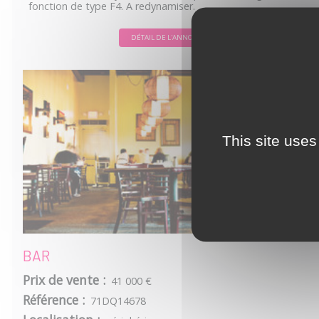
fonction de type F4. A redynamiser.
DÉTAIL DE L'ANNONCE
This site uses
BAR
Prix de vente :
41 000 €
Référence :
71DQ14678