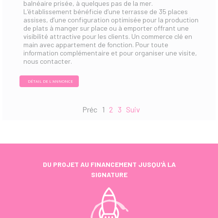
balnéaire prisée, à quelques pas de la mer.
L’établissement bénéficie d’une terrasse de 35 places
assises, d’une configuration optimisée pour la production
de plats à manger sur place ou à emporter offrant une
visibilité attractive pour les clients. Un commerce clé en
main avec appartement de fonction. Pour toute
information complémentaire et pour organiser une visite,
nous contacter.
DÉTAIL DE L'ANNONCE
Préc
1
2
3
Suiv
DU PROJET AU FINANCEMENT JUSQU'À LA
SIGNATURE