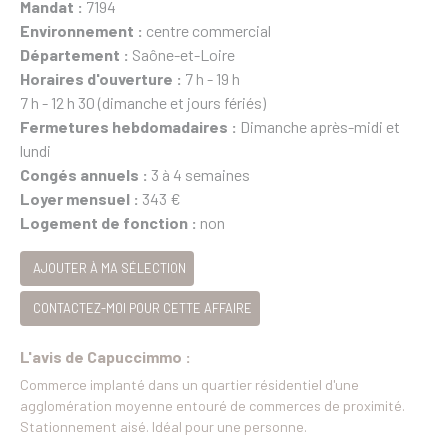
Mandat :
7194
Environnement :
centre commercial
Département :
Saône-et-Loire
Horaires d'ouverture :
7 h - 19 h
7 h - 12 h 30 (dimanche et jours fériés)
Fermetures hebdomadaires :
Dimanche après-midi et
lundi
Congés annuels :
3 à 4 semaines
Loyer mensuel :
343 €
Logement de fonction :
non
AJOUTER À MA SÉLECTION
CONTACTEZ-MOI POUR CETTE AFFAIRE
L'avis de Capuccimmo :
Commerce implanté dans un quartier résidentiel d'une
agglomération moyenne entouré de commerces de proximité.
Stationnement aisé. Idéal pour une personne.