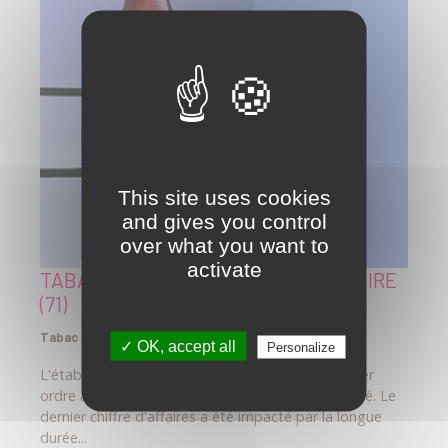
This site uses cookies
and gives you control
over what you want to
activate
TABAC PRESSE LOTO, SAÔNE-ET-LOIRE
(71)
Tabac presse loto, Saône-et-Loire (71)
✓ OK, accept all
Personalize
L'établissement dispose d'un emplacement de 1er
ordre avec de nombreux commerces de proximité. Le
dernier chiffre d'affaires a été impacté par la longue
durée...