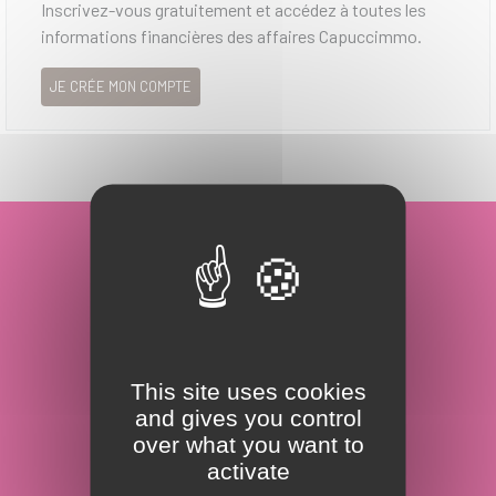
Inscrivez-vous gratuitement et accédez à toutes les
informations financières des affaires Capuccimmo.
JE CRÉE MON COMPTE
DU PROJET AU FINANCEMENT JUSQU'À LA
SIGNATURE
This site uses cookies
and gives you control
over what you want to
VOTRE PROJET EN 10
activate