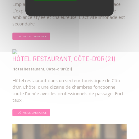
Emplacement de premier ordre avec équipe en place.
L'exploitant a su par des investissements créé une
ambiance stylée et chaleureuse. L'activité limonade est
secondaire....
DÉTAIL DE L'ANNONCE
HÔTEL RESTAURANT, CÔTE-D'OR (21)
Hôtel Restaurant, Côte-d'Or (21)
Hôtel restaurant dans un secteur touristique de Côte
d’Or. L’hôtel d’une dizaine de chambres fonctionne
toute l’année avec les professionnels de passage. Fort
taux...
DÉTAIL DE L'ANNONCE