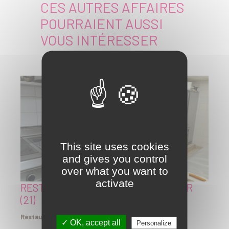
CES AUTRES AFFAIRES
POURRAIENT AUSSI
VOUS INTÉRESSER
This site uses cookies
and gives you control
over what you want to
activate
RESTAURANT LICENCE IV, CÔTE-D'OR
(21)
Restaurant licence IV, Côte-d'Or (21)
✓ OK, accept all
Personalize